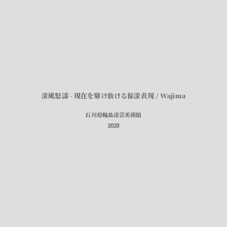
漆風怒濤 - 現在を駆け抜ける髹漆表現 / Wajima
石川県輪島漆芸美術館
2023