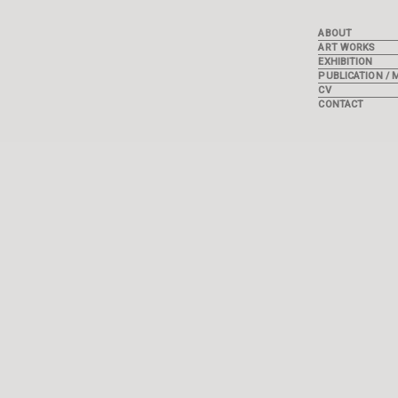
ABOUT
ART WORKS
EXHIBITION
PUBLICATION / 
CV
CONTACT